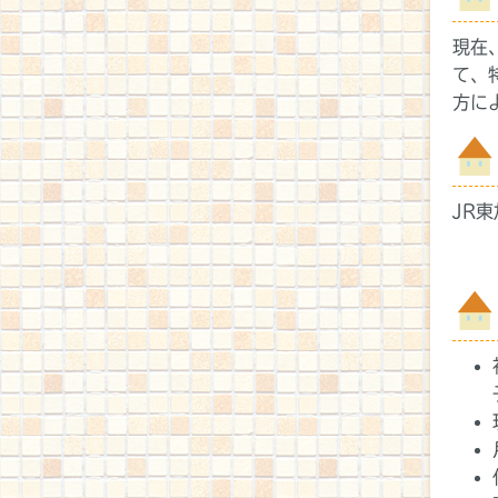
現在
て、
方に
JR