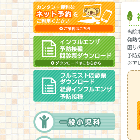
当院
発熱
困り
予防
※ア