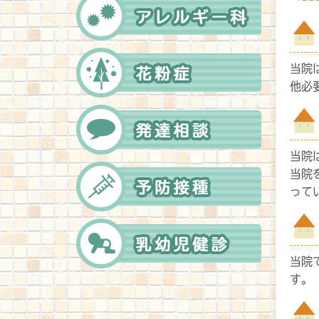
当院
他必
当院
当院
って
当院
す。